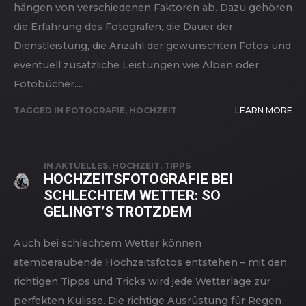
hängen von verschiedenen Faktoren ab. Dazu gehören
die Erfahrung des Fotografen, die Dauer der
Dienstleistung, die Anzahl der gewünschten Fotos und
eventuell zusätzliche Leistungen wie Alben oder
Fotobücher....
TAGGED IN
FOTOGRAFIE
,
HOCHZEIT
LEARN MORE
IN
AKTUELLES
,
HOCHZEIT
,
TIPPS
HOCHZEITSFOTOGRAFIE BEI
SCHLECHTEM WETTER: SO
GELINGT’S TROTZDEM
Auch bei schlechtem Wetter können
atemberaubende Hochzeitsfotos entstehen – mit den
richtigen Tipps und Tricks wird jede Wetterlage zur
perfekten Kulisse. Die richtige Ausrüstung für Regen