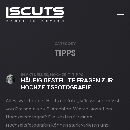
CATEGORY
TIPPS
IN
AKTUELLES
,
HOCHZEIT
,
TIPPS
HÄUFIG GESTELLTE FRAGEN ZUR
HOCHZEITSFOTOGRAFIE
Alles, was ihr über Hochzeitsfotografie wissen müsst –
von Preisen bis zu Bildrechten. Wie viel kostet ein
Hochzeitsfotograf? Die Kosten für einen
Hochzeitsfotografen können stark variieren und