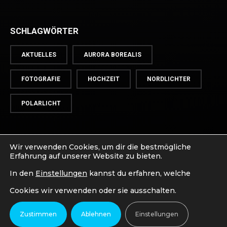
SCHLAGWÖRTER
AKTUELLES
AURORA BOREALIS
FOTOGRAFIE
HOCHZEIT
NORDLICHTER
POLARLICHT
ZURÜCK NACH
OBEN
Wir verwenden Cookies, um dir die bestmögliche
Erfahrung auf unserer Website zu bieten.
In den
Einstellungen
kannst du erfahren, welche
Cookies wir verwenden oder sie ausschalten.
Zustimmen
Ablehnen
Einstellungen
COPYRIGHT © 2018-2024 LSCUTS - MAGIC IN MOTION. ALL
RIGHTS RESERVED