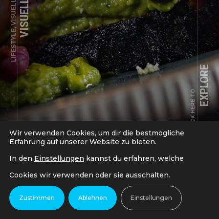
LIFESTYLE, VISUELLER GENUSS
EXPLORE
CLICK HERE TO
Wir verwenden Cookies, um dir die bestmögliche
Erfahrung auf unserer Website zu bieten.
In den
Einstellungen
kannst du erfahren, welche
Cookies wir verwenden oder sie ausschalten.
PREV
NEXT
COPYRIGHT © 2018-2024 LSCUTS - MAGIC IN MOTION. ALL
Zustimmen
Ablehnen
Einstellungen
RIGHTS RESERVED